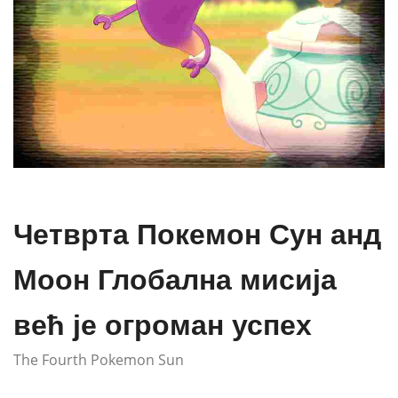
Четврта Покемон Сун анд
Моон Глобална мисија
већ је огроман успех
The Fourth Pokemon Sun