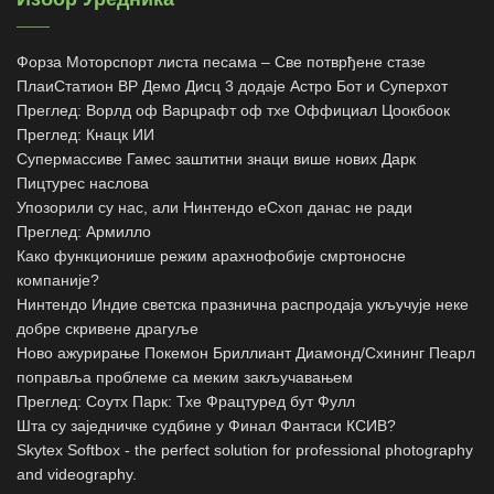
Форза Моторспорт листа песама – Све потврђене стазе
ПлаиСтатион ВР Демо Дисц 3 додаје Астро Бот и Суперхот
Преглед: Ворлд оф Варцрафт оф тхе Оффициал Цоокбоок
Преглед: Кнацк ИИ
Супермассиве Гамес заштитни знаци више нових Дарк
Пицтурес наслова
Упозорили су нас, али Нинтендо еСхоп данас не ради
Преглед: Армилло
Како функционише режим арахнофобије смртоносне
компаније?
Нинтендо Индие светска празнична распродаја укључује неке
добре скривене драгуље
Ново ажурирање Покемон Бриллиант Диамонд/Схининг Пеарл
поправља проблеме са меким закључавањем
Преглед: Соутх Парк: Тхе Фрацтуред бут Фулл
Шта су заједничке судбине у Финал Фантаси КСИВ?
Skytex Softbox - the perfect solution for professional photography
and videography.