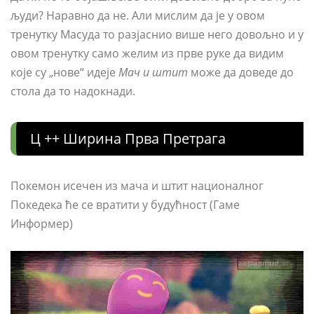
људи? Наравно да не. Али мислим да је у овом
тренутку Масуда то разјаснио више него довољно и у
овом тренутку само желим из прве руке да видим
које су „нове“ идеје
Мач и штит
може да доведе до
стола да то надокнади.
Ц ++ Ширина Прва Претрага
Покемон исечен из мача и штит националног
Покедека ће се вратити у будућност (Гаме ​​
Информер)