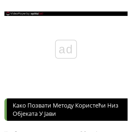
ad
Како Позвати Методу Користећи Низ
Објеката У Јави