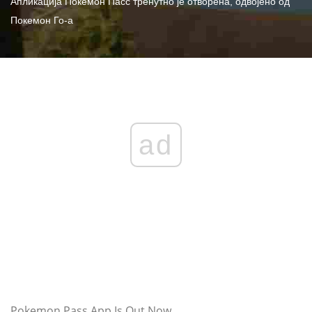
Апликација Покемон Пасс тренутно је отворена, одвојено од
Покемон Го-а
ad
Pokemon Pass App Is Out Now