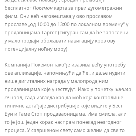
бесплатног
Покемон
карта за први дугометражни
филм. Они већ наговештавају ово прославом
прославе „од 10:00 до 13:00 по локалном времену“ у
продавницама Таргет (сигуран сам да ће запослени
у малопродаји обожавати навигацију кроз ову
потенцијалну ноћну мору).
Компанија Покемон такође изазива већу употребу
ове апликације, напомињући да ће „и даље нудити
више дигиталних награда у малопродајним
продавницама које учествују“. Иако у почетку
чинило
се
цоол, сада изгледа као да моћ која контролише
типичне догађаје дистрибуције које видите у Бест
Буи и Гаме Стоп продаваоницама. Има смисла, али
то је још један корак наспрам понекад незгодног
процеса. У савршеном свету само желим да све то