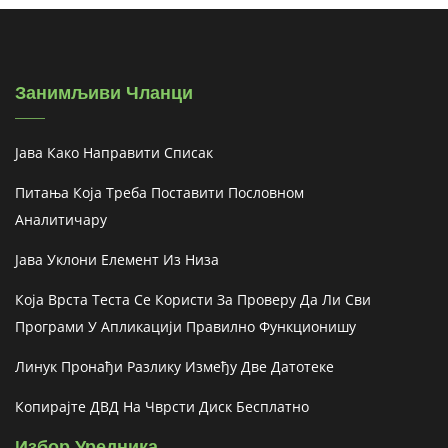
Занимљиви Чланци
Јава Како Направити Списак
Питања Која Треба Поставити Пословном
Аналитичару
Јава Уклони Елемент Из Низа
Која Врста Теста Се Користи За Проверу Да Ли Сви
Програми У Апликацији Правилно Функционишу
Линук Пронађи Разлику Између Две Датотеке
Копирајте ДВД На Чврсти Диск Бесплатно
Избор Уредника