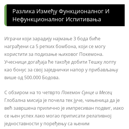
Разлика Између Функционалног И
Нефункционалног Испитивања
Играчи који зарадију најмање 3 бода биће
награђени са 5 ретких бомбона, који се могу
користити за подизање њиховог Покемона.
Учесници догађаја ће такође добити Тешку лопту
као бонус за свој заједнички напор у прибављању
више од 500.000 Бодова.
С обзиром на то четврто
Покемон Сунце и Месец
Глобална мисија је почела тек јуче, чињеница да је
већ завршена прилично је импресиван подвиг, иако
се њен успех лако могао приписати релативној
једноставности у поређењу са њеним