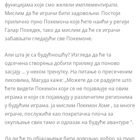
функцијама које смо желели имплементирати.
Мислим да ће играчи бити задовољни. Постоји
прилично пуно Покемона које ћете наићи у регији
Галар Покедек, тако да мислим да ће се играчи
забављати гледајући све Покемоне.
Али шта је са будућношћу? Изгледа да ће та
одсечена створења добити прилику да поново
засјају ... у неком тренутку. На питање о пресеченим
ликовима, Масуда каже: „Можете да се радујете што
ћете видети Покемон који се не појављује на овим
играма и који се појављују у различитим регионима
у будућим играма. ја мислим
Покемон Хоме
, за многе
играче, послужиће као покретачка плоча за
окупљање свих тамо и одлазак на будуће авантуре “.
Да ли ће то објашњење бити довољно добро за пуно