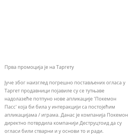
Прва промоција је на Таргету
Јуче због наизглед погрешно постављених огласа у
Таргет продавници појавиле су се тутњаве
надолазеће потпуно нове апликације 'Покемон
Пасс' која би била у интеракцији са постојећим
апликацијама / играма. Данас је компанија Покемон
директно потврдила компанији Деструцтоид да су
огласи били стварни и у основи то и ради.