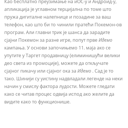
Као бесплатно преузимање на иОС-у и Андроид-у,
апликација је углавном терцијална по томе што
пружа дигиталне налепнице и позадине за ваш
телефон, као што би то чинили пратећи Покемон-ов
програм. Али главни трик је шанса да зарадите
сјајни Покемон за разне игре, попут прве
Идемо
кампања. У основи започињемо 11. маја ако се
упутите у Таргет продавницу (елиминишући велики
део света из промоције), можете да откључате
сјајног пикачу или сјајног ока за
Идемо
. Сад је то
тако. Шинији су уистину надвладали легенде на неки
начин у смислу фактора лудости. Можете гледати
како се читав процес одвија испод ако желите да
видите како то функционише.