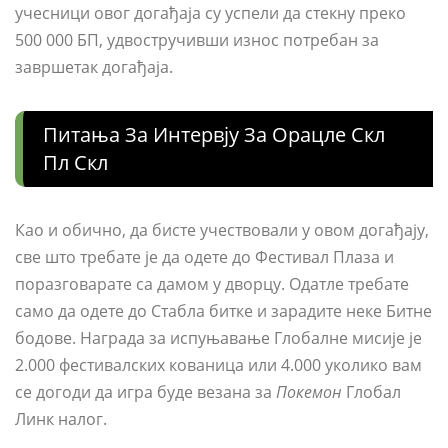
учесници овог догађаја су успели да стекну преко
500 000 БП, удвостручивши износ потребан за
завршетак догађаја.
Питања За Интервју За Орацле Скл
Пл Скл
Као и обично, да бисте учествовали у овом догађају,
све што требате је да одете до Фестивал Плаза и
поразговарате са дамом у дворцу. Одатле требате
само да одете до Стабла битке и зарадите неке Битне
бодове. Награда за испуњавање Глобалне мисије је
2.000 фестивалских кованица или 4.000 уколико вам
се догоди да игра буде везана за
Покемон
Глобал
Линк налог.