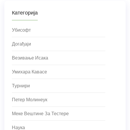
Категорија
Убисофт
Догађаји
Везивање Исака
Умихара Кавасе
Турнири
Петер Молинеук
Меке Вештине За Тестере
Наука