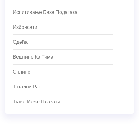
Испитивање Базе Података
Избрисати
Одећа
Вештине Ка Тима
Онлине
Тотални Рат
Ђаво Може Плакати