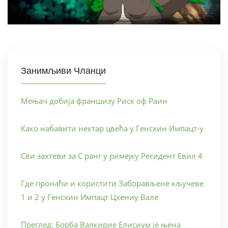
Занимљиви Чланци
Мењач добија франшизу Риск оф Раин
Како набавити нектар цвећа у Генсхин Импацт-у
Сви захтеви за С ранг у римејку Ресидент Евил 4
Где пронаћи и користити Заборављене кључеве
1 и 2 у Генсхин Импацт Цхениу Вале
Преглед: Борба Валкирие Елисиум је њена