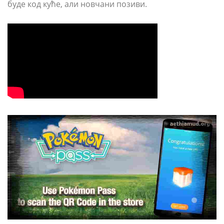
буде код куће, али новчани позиви.