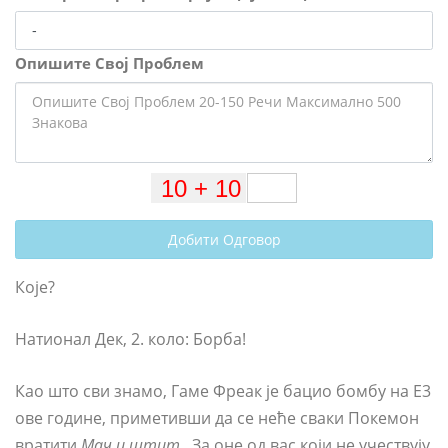
Опишите Свој Проблем
Добити Одговор
Које?
Натионал Дек, 2. коло: Борба!
Као што сви знамо, Гаме Фреак је бацио бомбу на Е3
ове године, приметивши да се неће сваки Покемон
вратити
Мач и штит
. За оне од вас који не учествују