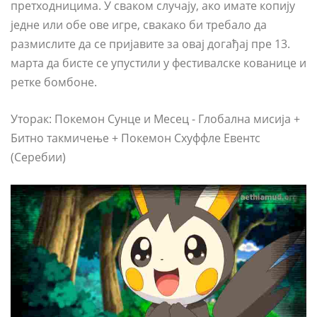
претходницима. У сваком случају, ако имате копију
једне или обе ове игре, свакако би требало да
размислите да се пријавите за овај догађај пре 13.
марта да бисте се упустили у фестивалске кованице и
ретке бомбоне.
Уторак: Покемон Сунце и Месец - Глобална мисија +
Битно такмичење + Покемон Схуффле Евентс
(Серебии)