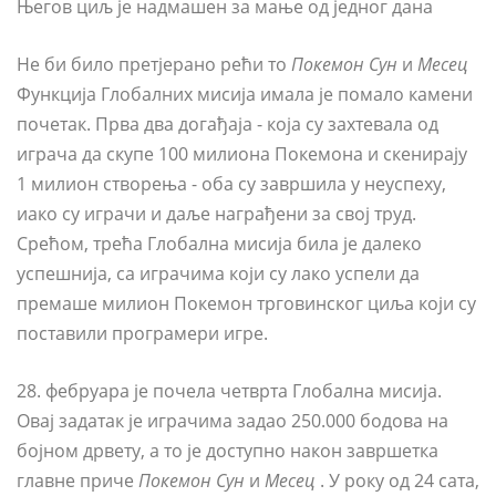
Његов циљ је надмашен за мање од једног дана
Не би било претјерано рећи то
Покемон Сун
и
Месец
Функција Глобалних мисија имала је помало камени
почетак. Прва два догађаја - која су захтевала од
играча да скупе 100 милиона Покемона и скенирају
1 милион створења - оба су завршила у неуспеху,
иако су играчи и даље награђени за свој труд.
Срећом, трећа Глобална мисија била је далеко
успешнија, са играчима који су лако успели да
премаше милион Покемон трговинског циља који су
поставили програмери игре.
28. фебруара је почела четврта Глобална мисија.
Овај задатак је играчима задао 250.000 бодова на
бојном дрвету, а то је доступно након завршетка
главне приче
Покемон Сун
и
Месец
. У року од 24 сата,