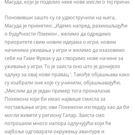
Масуда, који је поделио неке нове мисли о тој причи.
Поновивши зашто су се удвостручили на њега,
Масуда је приметио: „Идемо напред, размишљајући
о будућности
Покемон
, желимо да одредимо
приоритете свим новим идејама о игри, новим
начинима уживања у игри и желимо да изазовемо
себе на Гаме Фреак-у да створимо нове начине за
уживање у игри. То је заиста оно што је донијело
одлуку за овај нови правац '. Такође објашњава како
су изабрали оне које су учинили, објашњавајући,
„Мислим да је један пример тога проналазак
Покемона који би имао највише смисла за
постављање игре; ови Покемони изгледају као да би
могли живети у региону Галар. Заиста смо
потрошили много напора одлучујући који ће
најбоље одговарати окружењу авантуре и