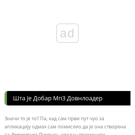
ad
Шта Је Добар Мп3 Довнлоадер
Значи то је то? Па, кад сам први пут чуо за
апликацију одмах сам помислио да је она створена
за
Детективе Пикацху
, сродан промоцији