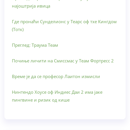
најоштрија ивица
Где пронаћи Сунделионс у Теарс оф тхе Кингдом
(Тотк)
Преглед: Траума Теам
Почиње личити на Смиссмас у Теам Фортресс 2
Време је да се професор Лаитон измисли
Нинтендо Хоусе оф Индиес Даи 2 има јаке
пингвине и ризик од кише