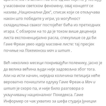
у масовном светском феномену, овај концепт се
назива „Национални Дек“, списак који се откључава
након што победите у игри, уз могућност
складиштења сваког постојећег бића из претходних
игара. С обзиром на то да је током више деценија
листа експоненцијално расла, спекулише се да би
Гаме Фреак увео идеју масовне листе: тај пресјек
почиње на
Покемонски мач и штит
.
Већ неколико месеци покривајући полемику, јасно је
да велика већина људи није задовољна због тога.
Али на исти начин, ниједна количина петиција неће
вероватно поништити одлуку Гаме Фреак-а
Мач и
штит
је скоро па, и није било разговора о
укључивању националног Покедекса. Гаме
Информер се чак ухватио за шефа студија Јуницхи