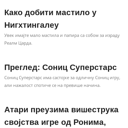
Како добити мастило у
Нигхтингалеу
Увек имајте мало мастила и папира са собом за израду
Реалм Царда.
Преглед: Сониц Суперстарс
Сониц Суперстарс има састојке за одличну Сониц игру,
али нажалост спотиче се на превише начина.
Атари преузима вишеструка
својства игре од Ронима,