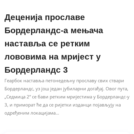
Деценија прославе
Бордерландс-а мењача
наставља се ретким
лововима на мријест у
Бордерландс 3
Геарбок наставља петонедељну прославу свих ствари
Бордерландс, уз још један јубиларни догађај. Овог пута,
„Седмица 2“ се бави ретким мријестима у Бордерландс-у
3, и приморат ће да се ријетки изданци појављују на
одређеним локацијама…