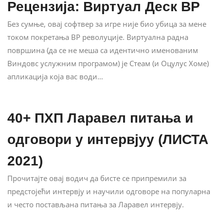
Рецензија: Виртуал Деск ВР
Без сумње, овај софтвер за игре није био убица за мене
током покретања ВР револуције. Виртуална радна
површина (да се не меша са идентично именованим
Виндовс услужним програмом) је Стеам (и Оцулус Хоме)
апликација која вас води…
40+ ПХП Ларавел питања и
одговори у интервјуу (ЛИСТА
2021)
Прочитајте овај водич да бисте се припремили за
предстојећи интервју и научили одговоре на популарна
и често постављана питања за Ларавел интервју.