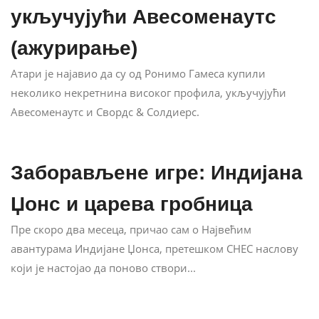
укључујући Авесоменаутс
(ажурирање)
Атари је најавио да су од Ронимо Гамеса купили
неколико некретнина високог профила, укључујући
Авесоменаутс и Свордс & Солдиерс.
Заборављене игре: Индијана
Џонс и царева гробница
Пре скоро два месеца, причао сам о Највећим
авантурама Индијане Џонса, претешком СНЕС наслову
који је настојао да поново створи...