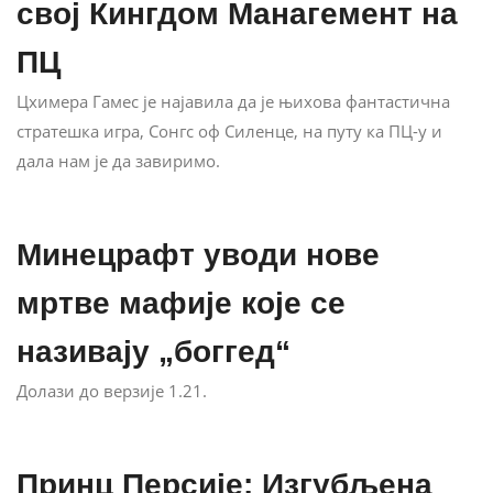
свој Кингдом Манагемент на
ПЦ
Цхимера Гамес је најавила да је њихова фантастична
стратешка игра, Сонгс оф Силенце, на путу ка ПЦ-у и
дала нам је да завиримо.
Минецрафт уводи нове
мртве мафије које се
називају „боггед“
Долази до верзије 1.21.
Принц Персије: Изгубљена