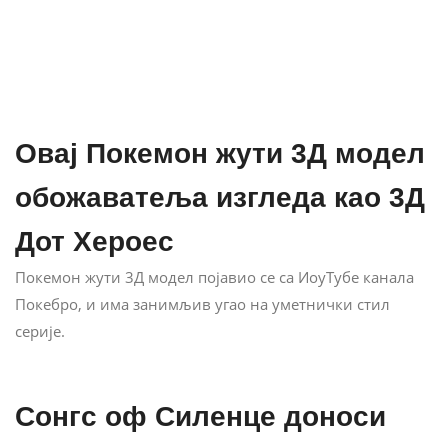
Овај Покемон жути 3Д модел
обожаватеља изгледа као 3Д
Дот Хероес
Покемон жути 3Д модел појавио се са ИоуТубе канала
Покебро, и има занимљив угао на уметнички стил
серије.
Сонгс оф Силенце доноси