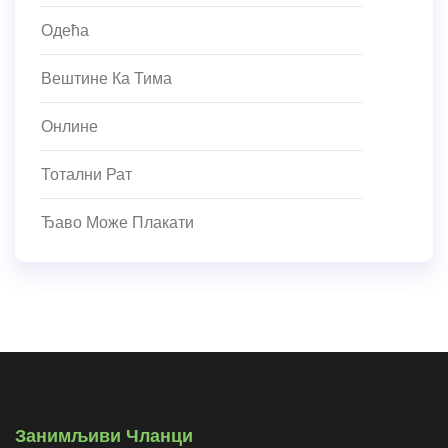
Одећа
Вештине Ка Тима
Онлине
Тотални Рат
Ђаво Може Плакати
Занимљиви Чланци