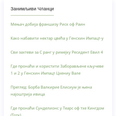
Занимљиви Чланци
Мењач добија франшизу Риск оф Раин
Како набавити нектар цвећа у Генсхин Импацт-у
Сви захтеви за С ранг у римејку Ресидент Евил 4
Где пронаћи и користити Заборављене кључеве
1 и 2 у Генсхин Импацт Цхениу Вале
Преглед: Борба Валкирие Елисиум је њена
најоштрија ивица
Где пронаћи Сунделионс у Теарс оф тхе Кингдом
(Тотк)