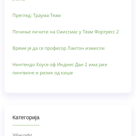
Преглед: Траума Теам
Почиње личити на Смиссмас у Теам Фортресс 2
Време је да се професор Лаитон измисли
Нинтендо Хоусе оф Индиес Даи 2 има јаке
пингвине и ризик од кише
Категорија
Убисофт