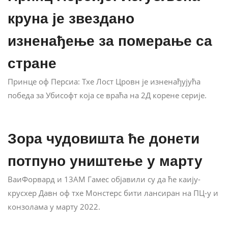
круна је звездано
изненађење за померање са
стране
Принце оф Персиа: Тхе Лост Цровн је изненађујућа
победа за Убисофт која се враћа на 2Д корене серије.
Зора чудовишта ће донети
потпуно уништење у марту
ВаиФорвард и 13АМ Гамес објавили су да ће каију-
крусхер Давн оф тхе Монстерс бити лансиран на ПЦ-у и
конзолама у марту 2022.