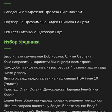
Наведени Ип Мрежног Пролаза Није Важећи
Софтвер За Преузимање Видео Снимака Са Цеви
Скл Тест Питања И Одговори Пдф
Избор Уредника
Брзо и лако сакупљање ВоВ носача: Слиме Серпент
Како направити и користити Минецрафт посматраче
Како добити више позива из разговора? 4 разлога зашто сада
нисте у праву
Двигхт Ховард представљен на насловници НБА Ливе 10
(Упдате)
Преглед: Стаи! Остани! Демократска Народна Република
Кореја!
Елден Ринг ублажава ударац пораза узвишеном комедијом
Шта сте заправо постигли у Зелди: Бреатх оф тхе Вилд?
Спремни за Давн'с Деформерс имали су једно проблематично