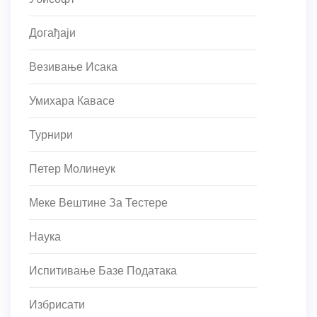
Догађаји
Везивање Исака
Умихара Кавасе
Турнири
Петер Молинеук
Меке Вештине За Тестере
Наука
Испитивање Базе Података
Избрисати