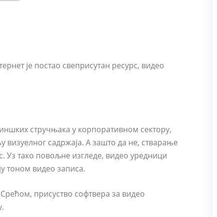
тернет је постао свеприсутан ресурс, видео
тиншких стручњака у корпоративном сектору,
њу визуелног садржаја. А зашто да не, стварање
ас. Уз тако повољне изгледе, видео уредници
у тоном видео записа.
 Срећом, присуство софтвера за видео
.