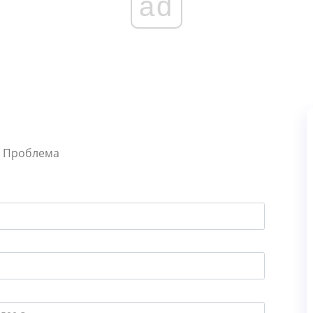
ad
е Проблема