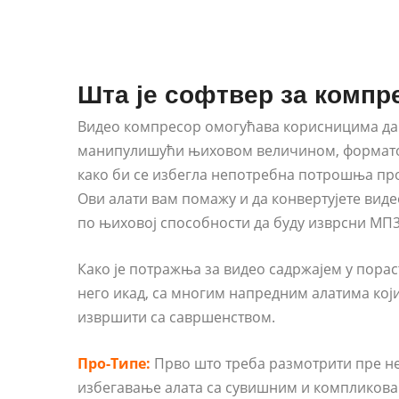
Шта је софтвер за компр
Видео компресор омогућава корисницима да 
манипулишући њиховом величином, форматом
како би се избегла непотребна потрошња про
Ови алати вам помажу и да конвертујете вид
по њиховој способности да буду изврсни МП
Како је потражња за видео садржајем у пора
него икад, са многим напредним алатима који
извршити са савршенством.
Про-Типе:
Прво што треба размотрити пре не
избегавање алата са сувишним и компликов