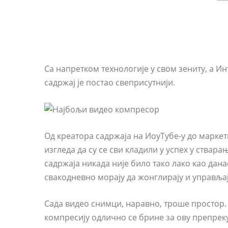
Са напретком технологије у свом зениту, а Ин
садржај је постао свеприсутнији.
Од креатора садржаја на ИоуТубе-у до марке
изгледа да су се сви кладили у успех у ствара
садржаја никада није било тако лако као дан
свакодневно морају да жонглирају и управљај
Сада видео снимци, наравно, троше простор.
компресију одлично се брине за ову препреку