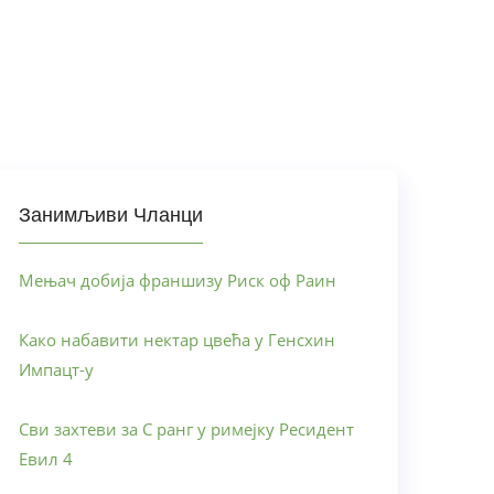
Занимљиви Чланци
Мењач добија франшизу Риск оф Раин
Како набавити нектар цвећа у Генсхин
Импацт-у
Сви захтеви за С ранг у римејку Ресидент
Евил 4