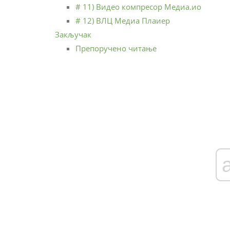
# 11) Видео компресор Медиа.ио
# 12) ВЛЦ Медиа Плаиер
Закључак
Препоручено читање