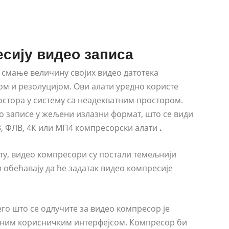
есију видео записа
смање величину својих видео датотека
 и резолуцијом. Ови алати уредно користе
стора у систему са неадекватним простором.
ео записе у жељени излазни формат, што се види
3, ФЛВ, 4К или МП4 компресорски алати
.
сту, видео компресори су постали темељнији
 обећавају да ће задатак видео компресије
го што се одлучите за видео компресор је
аним корисничким интерфејсом. Компресор би