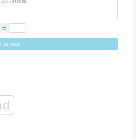
и Одговор
ad