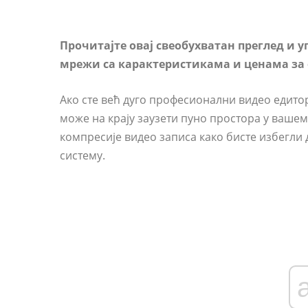
Прочитајте овај свеобухватан преглед и 
мрежи са карактеристикама и ценама за 
Ако сте већ дуго професионални видео едитор
може на крају заузети пуно простора у вашем
компресије видео записа како бисте избегли
систему.