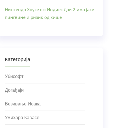
Нинтендо Хоусе оф Индиес Даи 2 има јаке
пингвине и ризик од кише
Категорија
Убисофт
Догађаји
Везивање Исака
Умихара Кавасе