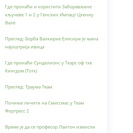
Где пронаћи и користити Заборављене
кључеве 1 и 2 у Генсхин Импацт Цхениу
Вале
Преглед: Борба Валкирие Елисиум је њена
најоштрија ивица
Где пронаћи Сунделионс у Теарс оф тхе
Кингдом (Тотк)
Преглед: Траума Теам
Почиње личити на Смиссмас у Теам
Фортресс 2
Време је да се професор Лаитон измисли