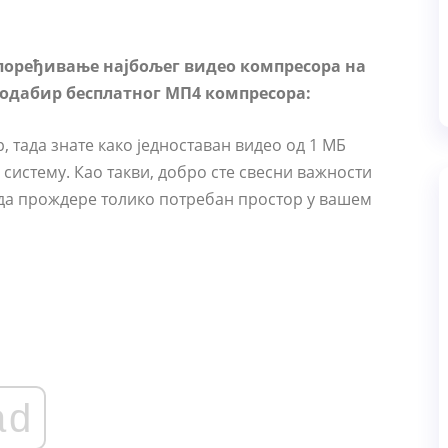
упоређивање најбољег видео компресора на
одабир бесплатног МП4 компресора:
, тада знате како једноставан видео од 1 МБ
 систему. Као такви, добро сте свесни важности
 да прождере толико потребан простор у вашем
ad