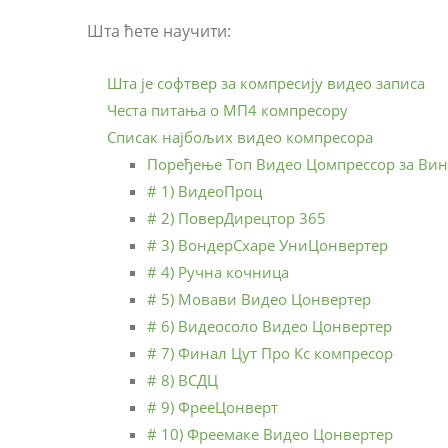
Шта ћете научити:
Шта је софтвер за компресију видео записа
Честа питања о МП4 компресору
Списак најбољих видео компресора
Поређење Топ Видео Цомпрессор за Вин
# 1) ВидеоПроц
# 2) ПоверДирецтор 365
# 3) ВондерСхаре УниЦонвертер
# 4) Ручна кочница
# 5) Мовави Видео Цонвертер
# 6) Видеосоло Видео Цонвертер
# 7) Финал Цут Про Кс компресор
# 8) ВСДЦ
# 9) ФрееЦонверт
# 10) Фреемаке Видео Цонвертер