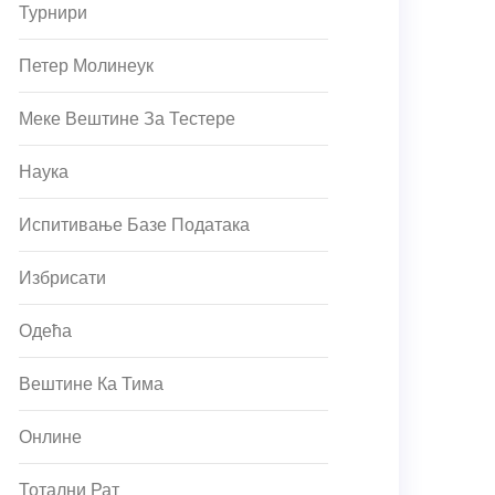
Турнири
Петер Молинеук
Меке Вештине За Тестере
Наука
Испитивање Базе Података
Избрисати
Одећа
Вештине Ка Тима
Онлине
Тотални Рат