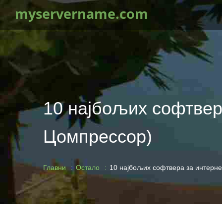
myservername.com
10 најбољих софтвер
Цомпрессор)
Главни
Остало
10 најбољих софтвера за интерн