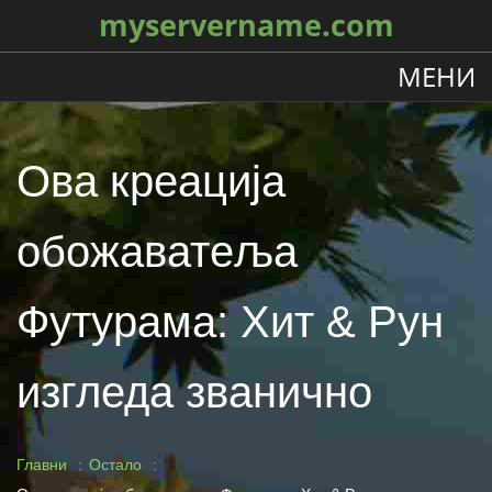
myservername.com
МЕНИ
Ова креација
обожаватеља
Футурама: Хит & Рун
изгледа званично
Главни
Остало