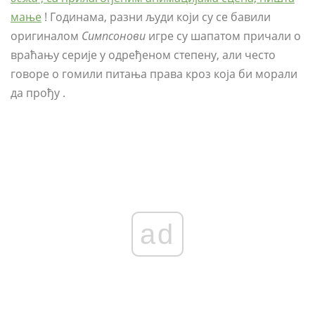
мање
! Годинама, разни људи који су се бавили
оригиналом
Симпсонови
игре су шапатом причали о
враћању серије у одређеном степену, али често
говоре о гомили питања права кроз која би морали
да прођу .
ad