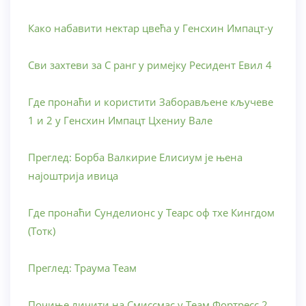
Како набавити нектар цвећа у Генсхин Импацт-у
Сви захтеви за С ранг у римејку Ресидент Евил 4
Где пронаћи и користити Заборављене кључеве
1 и 2 у Генсхин Импацт Цхениу Вале
Преглед: Борба Валкирие Елисиум је њена
најоштрија ивица
Где пронаћи Сунделионс у Теарс оф тхе Кингдом
(Тотк)
Преглед: Траума Теам
Почиње личити на Смиссмас у Теам Фортресс 2