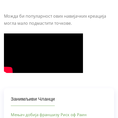
Можда би популарност ових навијачких креација
могла мало подмастити точкове.
Занимљиви Чланци
Мењач добија франшизу Риск оф Раин