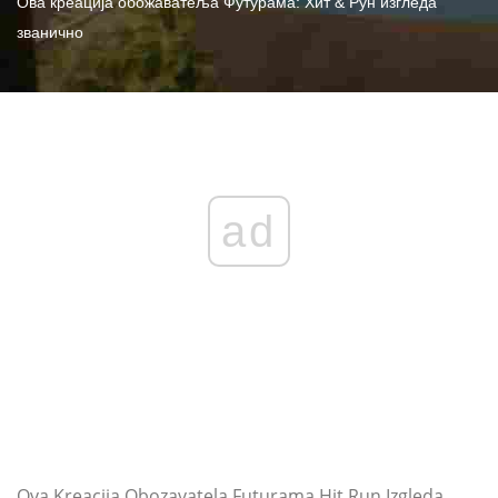
Ова креација обожаватеља Футурама: Хит & Рун изгледа
званично
ad
Ova Kreacija Obozavatela Futurama Hit Run Izgleda