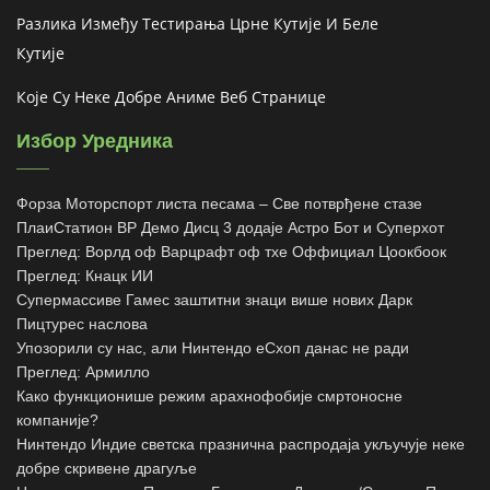
Разлика Између Тестирања Црне Кутије И Беле
Кутије
Које Су Неке Добре Аниме Веб Странице
Избор Уредника
Форза Моторспорт листа песама – Све потврђене стазе
ПлаиСтатион ВР Демо Дисц 3 додаје Астро Бот и Суперхот
Преглед: Ворлд оф Варцрафт оф тхе Оффициал Цоокбоок
Преглед: Кнацк ИИ
Супермассиве Гамес заштитни знаци више нових Дарк
Пицтурес наслова
Упозорили су нас, али Нинтендо еСхоп данас не ради
Преглед: Армилло
Како функционише режим арахнофобије смртоносне
компаније?
Нинтендо Индие светска празнична распродаја укључује неке
добре скривене драгуље