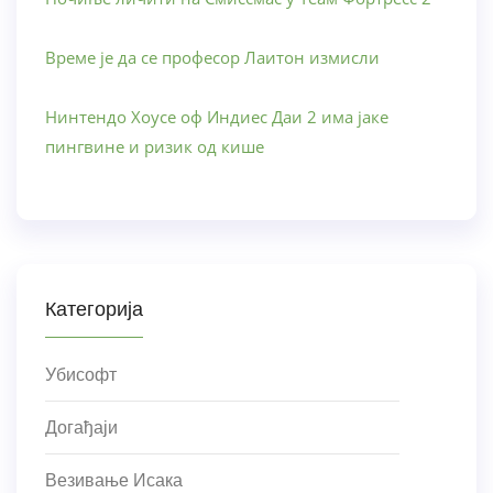
Време је да се професор Лаитон измисли
Нинтендо Хоусе оф Индиес Даи 2 има јаке
пингвине и ризик од кише
Категорија
Убисофт
Догађаји
Везивање Исака