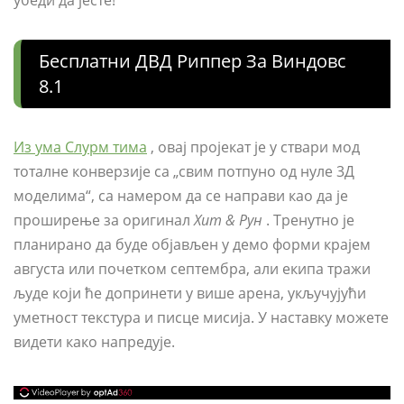
убеди да јесте!
Бесплатни ДВД Риппер За Виндовс
8.1
Из ума Слурм тима
, овај пројекат је у ствари мод
тоталне конверзије са „свим потпуно од нуле 3Д
моделима“, са намером да се направи као да је
проширење за оригинал
Хит & Рун
. Тренутно је
планирано да буде објављен у демо форми крајем
августа или почетком септембра, али екипа тражи
људе који ће допринети у више арена, укључујући
уметност текстура и писце мисија. У наставку можете
видети како напредује.