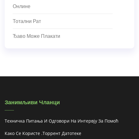
Онлине
Тотални Рат
Ђаво Може Плакати
Занимљиви Чланци
Техничка Питања И Одговори На Интервју За Помоћ
Како Се Користе .торрент Датотеке