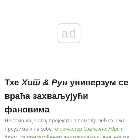
ad
Тхе
Хит & Рун
универзум се
враћа захваљујући
фановима
Не само да је овај пројекат на помолу, већ га неко
преузима и на себе
то ремастер
Симпсони: Удри и
бежи
, са прилагођеним анимацијама сцена, ништа