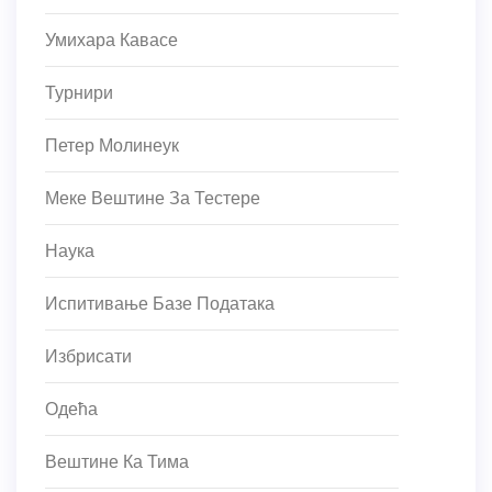
Умихара Кавасе
Турнири
Петер Молинеук
Меке Вештине За Тестере
Наука
Испитивање Базе Података
Избрисати
Одећа
Вештине Ка Тима